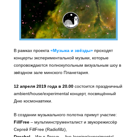
В рамках проекта
«Музыка и звёзды»
проходят
концерты экспериментальной музыки, которые
сопровождаются полнокупольным визуальным шоу в
звёздном зале минского Планетария.
12 апреля 2019 года в 20.00
состоится праздничный
ambient/house/experimental концерт, посвящённый
Дню космонавтики.
В создании музыкального полотна примут участие:
FillFree
– мультиинструменталист и звукорежиссёр
Сергей FillFree (Radiofillz),
Dzeahel
– Илья Дягель – live-looping/experimental