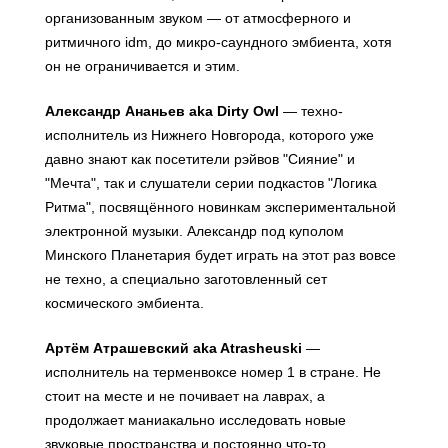
организованным звуком — от атмосферного и
ритмичного idm, до микро-саундного эмбиента, хотя
он не ограничивается и этим.
Александр Ананьев aka Dirty Owl
— техно-
исполнитель из Нижнего Новгорода, которого уже
давно знают как посетители рэйвов "Сияние" и
"Мечта", так и слушатели серии подкастов "Логика
Ритма", посвящённого новинкам экспериментальной
электронной музыки. Александр под куполом
Минского Планетария будет играть на этот раз вовсе
не техно, а специально заготовленный сет
космического эмбиента.
Артём Атрашевский aka Atrasheuski
—
исполнитель на терменвоксе номер 1 в стране. Не
стоит на месте и не почивает на лаврах, а
продолжает маниакально исследовать новые
звуковые пространства и постоянно что-то