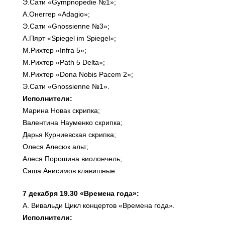
Э.Сати «Gympnopedie №1»;
А.Онеггер «Adagio»;
Э.Сати «Gnossienne №3»;
А.Пярт «Spiegel im Spiegel»;
М.Рихтер «Infra 5»;
М.Рихтер «Path 5 Delta»;
М.Рихтер «Dona Nobis Pacem 2»;
Э.Сати «Gnossienne №1».
Исполнители:
Марина Новак скрипка;
Валентина Науменко скрипка;
Дарья Курниевская скрипка;
Олеся Алесюк альт;
Алеся Порошина виолончель;
Саша Анисимов клавишные.
7 декабря 19.30 «Времена года»:
А. Вивальди Цикл концертов «Времена года».
Исполнители: