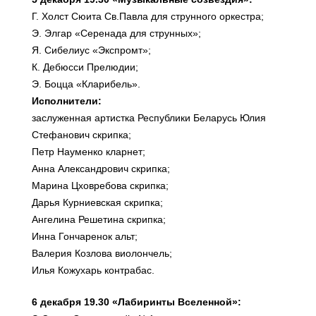
Г. Холст Сюита Св.Павла для струнного оркестра;
Э. Элгар «Серенада для струнных»;
Я. Сибелиус «Экспромт»;
К. Дебюсси Прелюдии;
Э. Боцца «Кларибель».
Исполнители:
заслуженная артистка Республики Беларусь Юлия
Стефанович скрипка;
Петр Науменко кларнет;
Анна Александрович скрипка;
Марина Цховребова скрипка;
Дарья Курниевская скрипка;
Ангелина Решетина скрипка;
Инна Гончаренок альт;
Валерия Козлова виолончель;
Илья Кожухарь контрабас.
6 декабря 19.30 «Лабиринты Вселенной»: