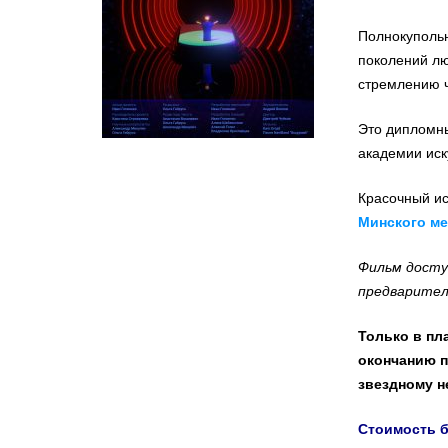
Полнокуполь
поколений лю
стремлению ч
Это дипломны
академии иск
Красочный ис
Минского м
Фильм досту
предварител
Только в пл
окончанию п
звездному н
Стоимость 