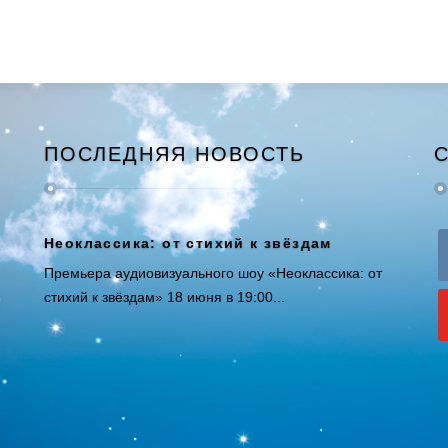
ПОСЛЕДНЯЯ НОВОСТЬ
Неоклассика: от стихий к звёздам
Премьера аудиовизуального шоу «Неоклассика: от
стихий к звёздам» 18 июня в 19:00...