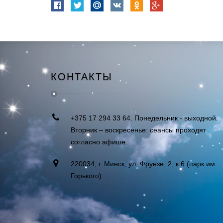
КОНТАКТЫ
+375 17 294 33 64. Понедельник - выходной.
Вторник – воскресенье: сеансы проходят
согласно афише.
220034, г. Минск, ул. Фрунзе, 2, к.6 (парк им.
Горького).