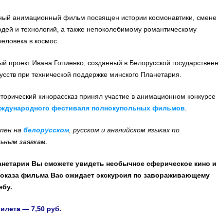
ный анимационный фильм посвящен истории космонавтики, смене
дей и технологий, а также непоколебимому романтическому
еловека в космос.
й проект Ивана Гопиенко, созданный в Белорусской государствен
усств при технической поддержке минского Планетария.
торический кинорассказ принял участие в анимационном конкурсе
еждународного фестиваля полнокупольных фильмов
.
пен на
белорусском
, русском и английском языках по
ьным заявкам.
анетарии Вы сможете увидеть необычное сферическое кино и
оказа фильма Вас ожидает экскурсия по завораживающему
ебу.
билета
— 7,50 руб.