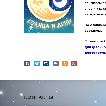
Удивительная
в гости и ка
интересного 
По окончани
звездному н
Стоимость б
для детей (о
для взрослы
КОНТАКТЫ