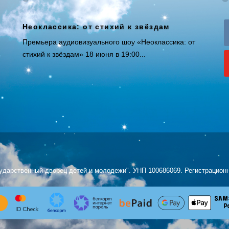
Неоклассика: от стихий к звёздам
Премьера аудиовизуального шоу «Неоклассика: от
стихий к звёздам» 18 июня в 19:00...
ударственный дворец детей и молодежи". УНП 100686069. Регистрационн