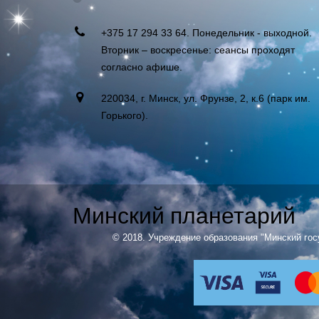
+375 17 294 33 64. Понедельник - выходной.
Вторник – воскресенье: сеансы проходят
согласно афише.
220034, г. Минск, ул. Фрунзе, 2, к.6 (парк им.
Горького).
Минский планетарий
© 2018. Учреждение образования "Минский гос