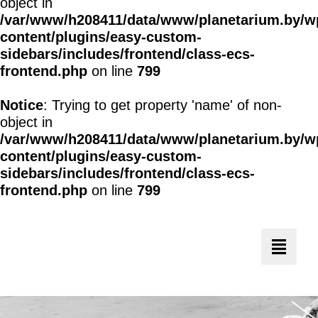
object in
/var/www/h208411/data/www/planetarium.by/w
content/plugins/easy-custom-
sidebars/includes/frontend/class-ecs-
frontend.php
on line
799
Notice
: Trying to get property 'name' of non-
object in
/var/www/h208411/data/www/planetarium.by/w
content/plugins/easy-custom-
sidebars/includes/frontend/class-ecs-
frontend.php
on line
799
Toggl
naviga