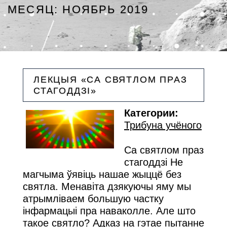
МЕСЯЦ:
НОЯБРЬ 2019
ЛЕКЦЫЯ «СА СВЯТЛОМ ПРАЗ
Минский Планетарий
СТАГОДДЗІ»
Категории:
Трибуна учёного
Са святлом праз
стагоддзі Не
магчыма ўявіць нашае жыццё без
святла. Менавіта дзякуючы яму мы
атрымліваем большую частку
інфармацыі пра наваколле. Але што
такое святло? Адказ на гэтае пытанне