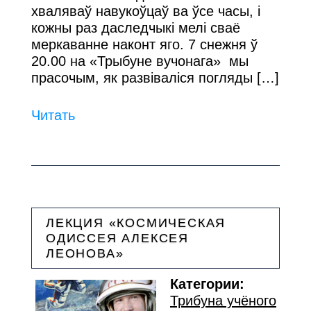
хваляваў навукоўцаў ва ўсе часы, і
кожны раз даследчыкi мелi сваё
меркаванне наконт яго. 7 снежня ў
20.00 на «Трыбуне вучонага» мы
прасочым, як развіваліся погляды […]
Читать
ЛЕКЦИЯ «КОСМИЧЕСКАЯ
ОДИССЕЯ АЛЕКСЕЯ
ЛЕОНОВА»
Категории:
Трибуна учёного